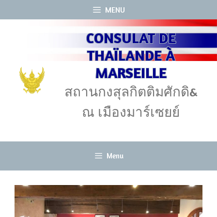
Aller
MENU
au
CONSULAT DE
contenu
THAÏLANDE À
MARSEILLE
สถานกงสุลกิตติมศักดิ&
ณ เมืองมาร์เซยย์
Menu