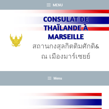
Aller
MENU
au
CONSULAT DE
contenu
THAÏLANDE À
MARSEILLE
สถานกงสุลกิตติมศักดิ&
ณ เมืองมาร์เซยย์
Menu